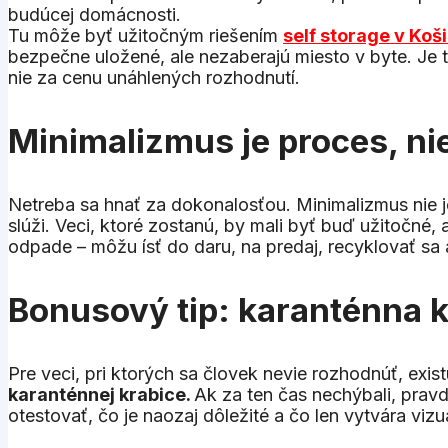
budúcej domácnosti.
Tu môže byť užitočným riešením
self storage v Koš
bezpečne uložené, ale nezaberajú miesto v byte. Je t
nie za cenu unáhlených rozhodnutí.
Minimalizmus je proces, nie
Netreba sa hnať za dokonalosťou. Minimalizmus nie je s
slúži. Veci, ktoré zostanú, by mali byť buď užitočné
odpade – môžu ísť do daru, na predaj, recyklovať sa
Bonusový tip: karanténna k
Pre veci, pri ktorých sa človek nevie rozhodnúť, exis
karanténnej krabice.
Ak za ten čas nechýbali, prav
otestovať, čo je naozaj dôležité a čo len vytvára viz