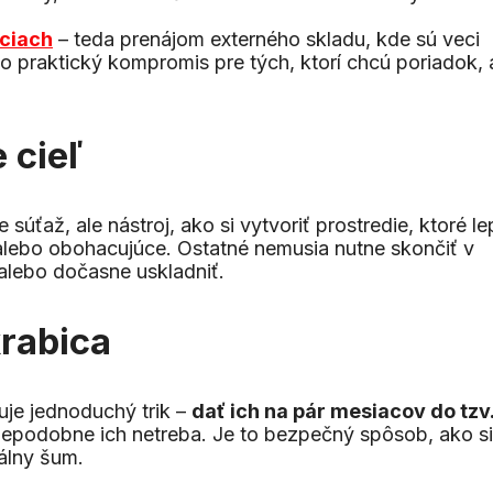
iciach
– teda prenájom externého skladu, kde sú veci
o praktický kompromis pre tých, ktorí chcú poriadok, 
 cieľ
úťaž, ale nástroj, ako si vytvoriť prostredie, ktoré le
, alebo obohacujúce. Ostatné nemusia nutne skončiť v
 alebo dočasne uskladniť.
rabica
tuje jednoduchý trik –
dať ich na pár mesiacov do tzv
depodobne ich netreba. Je to bezpečný spôsob, ako si
uálny šum.