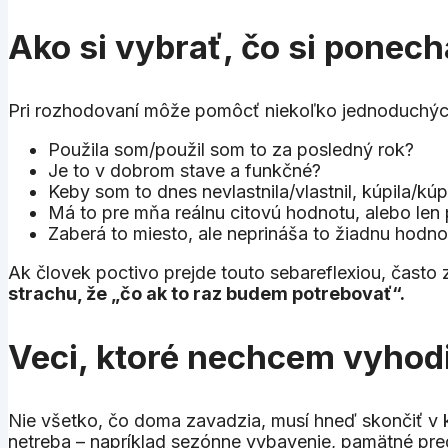
Ako si vybrať, čo si ponech
Pri rozhodovaní môže pomôcť niekoľko jednoduchých
Použila som/použil som to za posledný rok?
Je to v dobrom stave a funkčné?
Keby som to dnes nevlastnila/vlastnil, kúpila/kúp
Má to pre mňa reálnu citovú hodnotu, alebo len 
Zaberá to miesto, ale neprináša to žiadnu hodno
Ak človek poctivo prejde touto sebareflexiou, často z
strachu, že „čo ak to raz budem potrebovať“.
Veci, ktoré nechcem vyhod
Nie všetko, čo doma zavadzia, musí hneď skončiť v k
netreba – napríklad sezónne vybavenie, pamätné pre