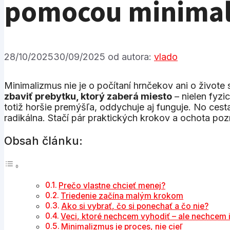
pomocou minimali
28/10/2025
30/09/2025
od autora:
vlado
Minimalizmus nie je o počítaní hrnčekov ani o živote
zbaviť prebytku, ktorý zaberá miesto
– nielen fyzic
totiž horšie premýšľa, oddychuje aj funguje. No ce
radikálna. Stačí pár praktických krokov a ochota pozr
Obsah článku:
Prečo vlastne chcieť menej?
Triedenie začína malým krokom
Ako si vybrať, čo si ponechať a čo nie?
Veci, ktoré nechcem vyhodiť – ale nechcem
Minimalizmus je proces, nie cieľ