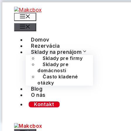
Preskočiť
na
Menu
obsah
Menu
Domov
Rezervácia
Sklady na prenájom
Sklady pre firmy
Sklady pre
domácnosti
Často kladené
otázky
Blog
O nás
Kontakt