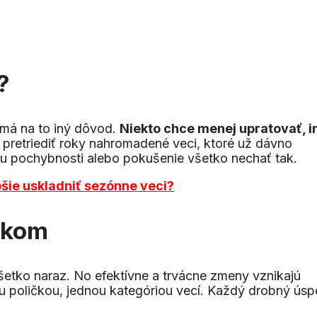
?
, má na to iný dôvod.
Niekto chce menej upratovať, i
se pretriediť roky nahromadené veci, ktoré už dávno
u pochybnosti alebo pokušenie všetko nechať tak.
pšie uskladniť sezónne veci?
okom
všetko naraz. No efektívne a trvácne zmeny vznikajú
ou poličkou, jednou kategóriou vecí. Každý drobný ús