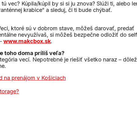
 vec? Kúpila/kúpil by si si ju znova? Slúži ti, alebo le
anténnej krabice“ a sleduj, či ti bude chýbať.
eci, ktoré sú v dobrom stave, môžeš darovať, predať
entálne nevyužívaš, si môžeš bezpečne odložiť do sel
 –
www.makcbox.sk
.
e toho doma príliš veľa?
gória vecí. Nepotrebné je riešiť všetko naraz – dôleži
ne.
storage?