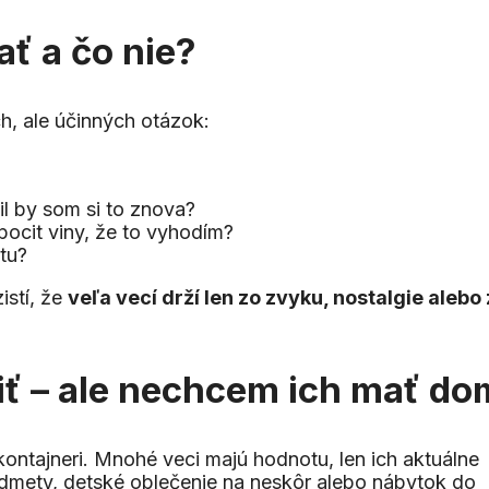
ať a čo nie?
, ale účinných otázok:
il by som si to znova?
pocit viny, že to vyhodím?
tu?
istí, že
veľa vecí drží len zo zvyku, nostalgie alebo
iť – ale nechcem ich mať do
ontajneri. Mnohé veci majú hodnotu, len ich aktuálne
dmety, detské oblečenie na neskôr alebo nábytok do