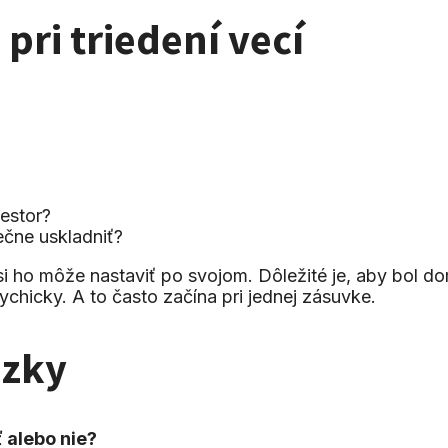
pri triedení vecí
estor?
ečne uskladniť?
si ho môže nastaviť po svojom. Dôležité je, aby bol d
sychicky. A to často začína pri jednej zásuvke.
ázky
ť alebo nie?