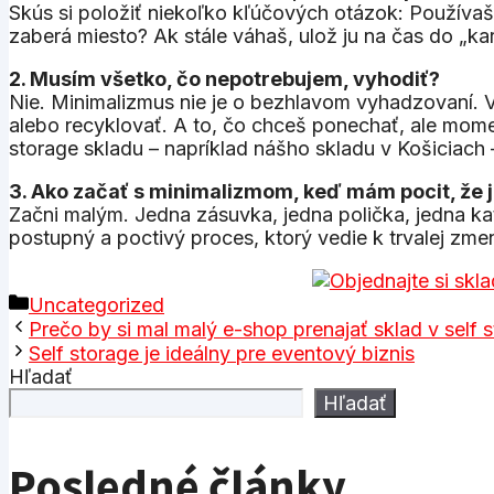
Skús si položiť niekoľko kľúčových otázok: Používaš tú
zaberá miesto? Ak stále váhaš, ulož ju na čas do „kar
2. Musím všetko, čo nepotrebujem, vyhodiť?
Nie. Minimalizmus nie je o bezhlavom vyhadzovaní. V
alebo recyklovať. A to, čo chceš ponechať, ale mom
storage skladu – napríklad nášho skladu v Košiciach
3. Ako začať s minimalizmom, keď mám pocit, že j
Začni malým. Jedna zásuvka, jedna polička, jedna kate
postupný a poctivý proces, ktorý vedie k trvalej zme
Kategórie
Uncategorized
Prečo by si mal malý e-shop prenajať sklad v self 
Self storage je ideálny pre eventový biznis
Hľadať
Hľadať
Posledné články