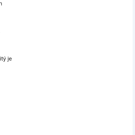
n
f
tý je