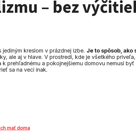
zmu – bez výčitie
 s jediným kreslom v prázdnej izbe.
Je to spôsob, ako 
ky, ale aj v hlave. V prostredí, kde je všetkého priveľa,
sta k prehľadnému a pokojnejšiemu domovu nemusí byť
ieť sa na veci inak.
 ich mať doma