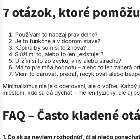
7 otázok, ktoré pomôžu 
Používam to naozaj pravidelne?
Je to funkčné a v dobrom stave?
Kúpil/a by som si to znova?
Slúži mi to, alebo to len „existuje“?
Držím si to zo zvyku, viny alebo strachu?
Má to pre mňa hodnotu – alebo to len zaberá pri
Viem to darovať, predať, recyklovať alebo bezp
Minimalizmus nie je o obetovaní, ale o voľbe. Každý 
miestom, kde sa dá dýchať – nie len fyzicky, ale aj p
FAQ – Často kladené ot
1. Čo ak sa neviem rozhodnúť, či si niečo ponecha