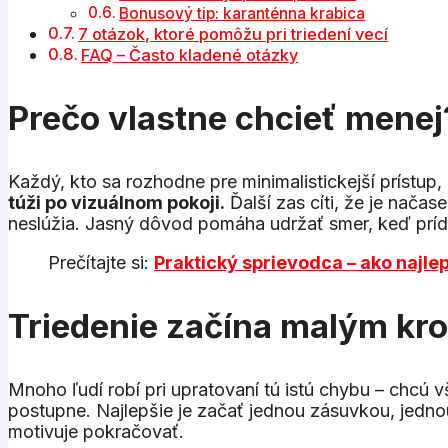
Bonusový tip: karanténna krabica
7 otázok, ktoré pomôžu pri triedení vecí
FAQ – Často kladené otázky
Prečo vlastne chcieť menej
Každý, kto sa rozhodne pre minimalistickejší prístup
túži po vizuálnom pokoji.
Ďalší zas cíti, že je nača
neslúžia. Jasný dôvod pomáha udržať smer, keď príd
Prečítajte si:
Praktický sprievodca – ako najle
Triedenie začína malým kr
Mnoho ľudí robí pri upratovaní tú istú chybu – chcú 
postupne. Najlepšie je začať jednou zásuvkou, jedn
motivuje pokračovať.